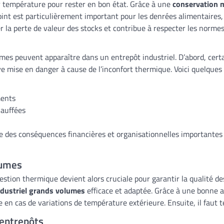
 température pour rester en bon état. Grâce à une
conservation m
e point est particulièrement important pour les denrées alimentair
er la perte de valeur des stocks et contribue à respecter les norm
mes peuvent apparaître dans un entrepôt industriel. D’abord, cer
ouve mise en danger à cause de l’inconfort thermique. Voici quelque
ments
hauffées
 des conséquences financières et organisationnelles importantes 
lumes
tion thermique devient alors cruciale pour garantir la qualité des 
ndustriel grands volumes
efficace et adaptée. Grâce à une bonne ana
n cas de variations de température extérieure. Ensuite, il faut te
 entrepôts