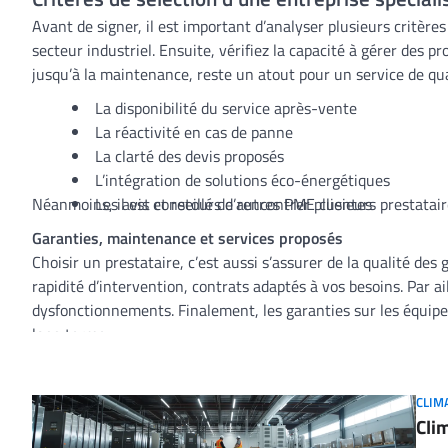
Avant de signer, il est important d’analyser plusieurs critère
secteur industriel. Ensuite, vérifiez la capacité à gérer des
jusqu’à la maintenance, reste un atout pour un service de qu
La disponibilité du service après-vente
La réactivité en cas de panne
La clarté des devis proposés
L’intégration de solutions éco-énergétiques
Néanmoins, il est conseillé de rencontrer plusieurs prestatai
Les avis et retours d’autres PME clientes
Garanties, maintenance et services proposés
Choisir un prestataire, c’est aussi s’assurer de la qualité des 
rapidité d’intervention, contrats adaptés à vos besoins. Par a
dysfonctionnements. Finalement, les garanties sur les équipem
long terme.
CLIM
Cli