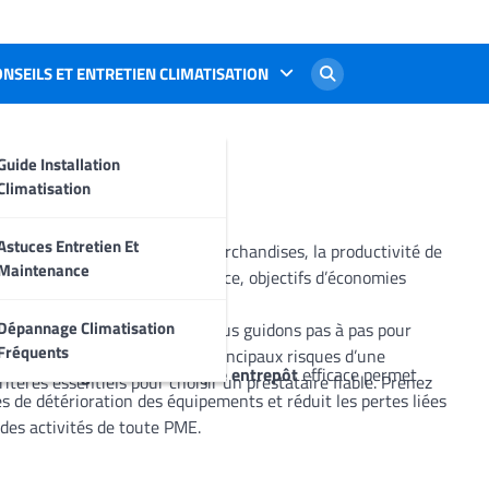
NSEILS ET ENTRETIEN CLIMATISATION
ntrepôts
Guide Installation
Climatisation
Astuces Entretien Et
dans la préservation de vos marchandises, la productivité de
Maintenance
r. Entre exigences de performance, objectifs d’économies
Dépannage Climatisation
ous. Dans cet article, nous vous guidons pas à pas pour
Fréquents
re entreprise. Découvrez les principaux risques d’une
ckés. Une
régulation thermique entrepôt
efficace permet
tères essentiels pour choisir un prestataire fiable. Prenez
es de détérioration des équipements et réduit les pertes liées
des activités de toute PME.