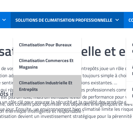
SOLUTIONS DE CLIMATISATION PROFESSIONNELLE
CO
sation industrielle et e
Climatisation Pour Bureaux
Climatisation Commerces Et
Magasins
 de vos stocks ? La température de vos entrepôts joue un rôle clé 
sation adaptée à un grand espace n’est pas toujours simple à choisi
se sentir perdu face aux nombreuses solutions existantes.
Climatisation Industrielle Et
Entrepôts
qui répondent aux besoins spécifiques des professionnels comme v
ôts industriels
’est pas un luxe, mais un véritable levier de performance pour vot
un rôle clé pour assurer la sécurité et la qualité des produits sto
, des conseils pour optimiser vos dépenses énergétiques et les cri
que jour. Ensuite, un environnement bien climatisé limite les risqu
n thermique intelligente et responsable !
atisation devient un investissement stratégique pour la pérennité 
s