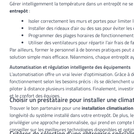
Gérer intelligemment la température dans un entrepôt ne se li
entrepôt
:
Isoler correctement les murs et portes pour limiter
Installer des rideaux d’air ou des sas pour éviter les
Programmer des plages horaires de fonctionnement a
Utiliser des ventilateurs pour répartir l’air frais d
Par ailleurs, former le personnel à de bonnes pratiques peut au
solution simple mais efficace. Néanmoins, chaque entrepôt aya
Automatisation et régulation intelligente des équipements
L’automatisation offre un vrai levier d’optimisation. Grâce à 
fonctionnement selon les besoins précis : ils se déclenchent 
piloter à distance plusieurs installations. Finalement, inves
et le confort des équipes.
Choisir un prestataire pour installer une climat
Trouver le bon partenaire pour une
installation climatisatio
longévité du système installé dans votre entrepôt. De plus, l
privilégier une approche personnalisée, qui prend en compte l
conseiller sur les meilleures technologies disponibles et optimi
Critères de sélection d’une entreprise spéciali