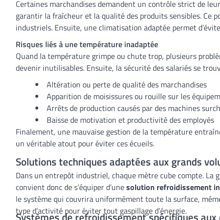
Certaines marchandises demandent un contrôle strict de leur
garantir la fraîcheur et la qualité des produits sensibles. C
industriels. Ensuite, une climatisation adaptée permet d’évit
Risques liés à une température inadaptée
Quand la température grimpe ou chute trop, plusieurs problè
devenir inutilisables. Ensuite, la sécurité des salariés se tr
Altération ou perte de qualité des marchandises
Apparition de moisissures ou rouille sur les équipe
Arrêts de production causés par des machines surc
Baisse de motivation et productivité des employés
Finalement, une mauvaise gestion de la température entraîne
un véritable atout pour éviter ces écueils.
Solutions techniques adaptées aux grands vo
Dans un entrepôt industriel, chaque mètre cube compte. La ges
convient donc de s’équiper d’une
solution refroidissement i
le système qui couvrira uniformément toute la surface, même e
type d’activité pour éviter tout gaspillage d’énergie.
Systèmes de refroidissement spécifiques aux