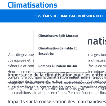
Climatisations
Skip
to
content
SYSTÈMES DE CLIMATISATION RÉSIDENTIELLE
Climati
Climatiseurs Split Muraux
Climatisation Gainable Et
Encastrée
Vous dirigez une PME et vous cherchez à améliorer la gestion
vos équipes et la maîtrise de vos coûts. Pourtant, la climati
d’énergie et contraintes environnementales, il est facile de 
Pompes À Chaleur Air-Air
Heureusement, il existe aujourd’hui des réponses techniques 
Importance de la climatisation pour les entrep
comprendre pourquoi la
climatisation industrielle entrepôt
n
La gestion de la température dans un entrepôt industriel joue 
température mal maîtrisée, les solutions innovantes du marché
aussi d’améliorer le confort des équipes qui y travaillent cha
une longueur d’avance sur vos concurrents grâce à une gestio
aux conditions climatiques extrêmes. Par conséquent, la clim
Impacts sur la conservation des marchandise